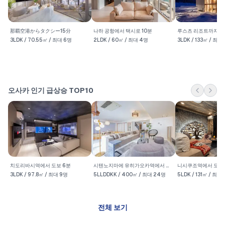
JAPAVISTA
RusutsuHill
JAPAVISTA Lisora
나하 공항에서 택시로 10분
那覇空港からタクシー15分
Casa De Boss
Centro
Type D
2LDK / 60㎡ / 최대 4명
3LDK / 133㎡ / 최대
3LDK / 70.55㎡ / 최대 6명
Sora
오사카 인기 급상승 TOP10
JAPAVISTA Aqua
JAPAVISTA Xenith
JAPAVISTA E
치도리바시역에서 도보 6분
시텐노지마에 유히가오카역에서 도보 4분
니시쿠조역에서 도보 
Premium
3LDK / 97.8㎡ / 최대 9명
5LLDDKK / 400㎡ / 최대 24명
5LDK / 131㎡ / 최대 
3-4F
전체 보기