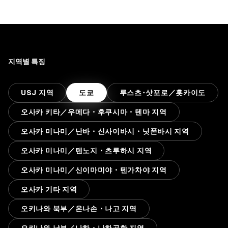
지역별 특징
USJ 지역
도쿄
루스츠･삿포로／홋카이도
오사카 키타／우메다・후쿠시마・텐마 지역
오사카 미나미／난바・신사이바시・닛폰바시 지역
오사카 미나미／텐노지・츠루하시 지역
오사카 미나미／신이마미야・텐가차야 지역
오사카 기타 지역
오키나와 북부／온나손・나고 지역