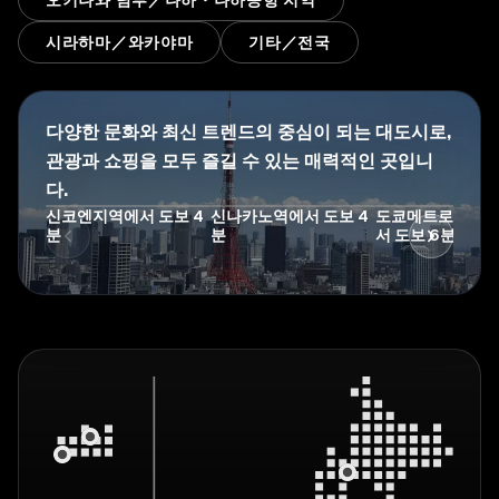
오키나와 남부／나하・나하공항 지역
시라하마／와카야마
기타／전국
다양한 문화와 최신 트렌드의 중심이 되는 대도시로,
관광과 쇼핑을 모두 즐길 수 있는 매력적인 곳입니
다.
BijouSuites
BijouSuites
JAPAVISTA 
신코엔지역에서 도보 4
신나카노역에서 도보 4
도쿄메트로 롯폰
분
분
서 도보 6분
Zephyr
Cocoa
3F