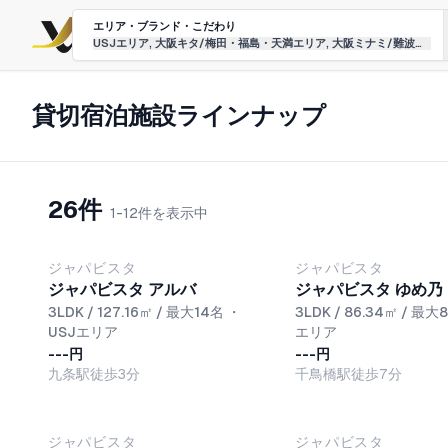
エリア・ブランド・こだわり
USJエリア, 大阪キタ/梅田・福島・天満エリア, 大阪ミナミ/難波・心
貸切宿泊施設ラインナップ
26件
1-12件を表示中
ジャパビスタ
ジャパビスタ
ジャパビスタ アルバ
ジャパビスタ ゆめ乃
3LDK / 127.16㎡ / 最大14名
・
3LDK / 86.34㎡ / 最大
USJエリア
エリア
---円
---円
九条駅徒歩3分
千鳥橋駅徒歩7分
ジャパビスタ
ジャパビスタ