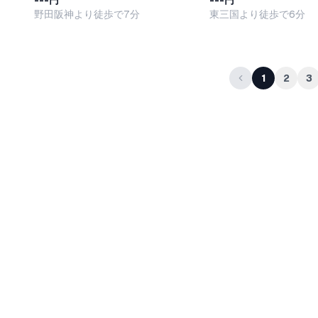
---円
---円
野田阪神より徒歩で7分
東三国より徒歩で6分
1
2
3