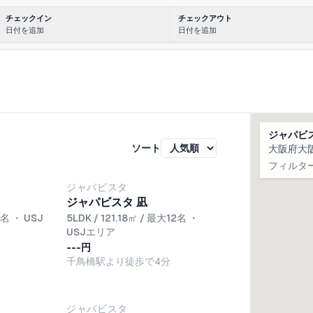
チェックイン
チェックアウト
斎橋・日本橋エリア, 大阪ミナミ/新今宮・天下茶屋エリア, 大阪その他, 大阪ミナミ/天王寺
日付を追加
日付を追加
ジャパビ
ソート
大阪府大阪
フィルタ
ジャパビスタ
ジャパビスタ 凪
8名
・
USJ
5LDK / 121.18㎡ / 最大12名
・
USJエリア
---円
千鳥橋駅より徒歩で4分
ジャパビスタ