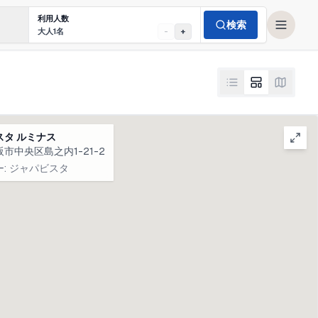
利用人数
日本語
検索
・鶴橋エリア, ジャパビスタ
大人1名
-
+
スタ ルミナス
市中央区島之内1-21-2
ー
:
ジャパビスタ