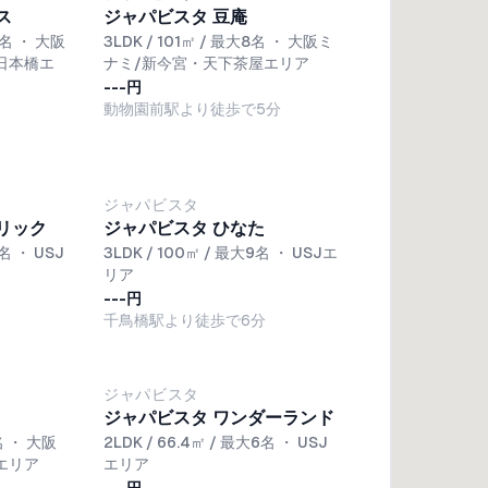
ス
ジャパビスタ 豆庵
8名
・
大阪
3LDK / 101㎡ / 最大8名
・
大阪ミ
日本橋エ
ナミ/新今宮・天下茶屋エリア
---円
動物園前駅より徒歩で5分
ジャパビスタ
リック
ジャパビスタ ひなた
8名
・
USJ
3LDK / 100㎡ / 最大9名
・
USJエ
リア
---円
千鳥橋駅より徒歩で6分
ジャパビスタ
ジャパビスタ ワンダーランド
名
・
大阪
2LDK / 66.4㎡ / 最大6名
・
USJ
エリア
エリア