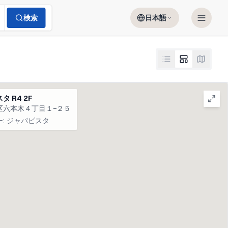
検索
日本語
タ R4 2F
区六本木４丁目１−２５
ー
:
ジャパビスタ