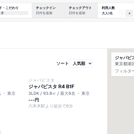
利用人数
ド・こだわり
チェックイン
チェックアウト
スタ
日付を追加
日付を追加
大人1名
-
+
ジャパビス
ソート
東京都港
フィルタ
ジャパビスタ
ジャパビスタ R4 B1F
名
・
東京
3LDK / 93.8㎡ / 最大6名
・
東京
---円
六本木駅より徒歩で6分